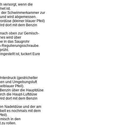
h versorgt, wenn die
et ist.
 in der Schwimmerkammer zur
) und wird abgemessen.
vordüse (kleiner blauer Pfeil)
ird dort mit dem Benzin
 nach oben zur Gemisch-
hes wird über
pe in das Saugrohr
h-Regulierungsschraube
rüht.
gestellt ist, tuckert Eure
nterdruck (gestrichelter
 oben und Umgebungsluft
elblauer Pfeil).
Benzin über die Hauptdüse
durch die Haupt-Luftdüse
wird dort mit dem Benzin
hen Nadeldüse und der am
belt es nochmals mit dem
eil).
emisch in den
zu rollen.