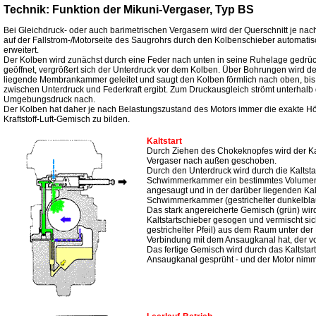
Technik: Funktion der Mikuni-Vergaser, Typ BS
Bei Gleichdruck- oder auch barimetrischen Vergasern wird der Querschnitt je n
auf der Fallstrom-/Motorseite des Saugrohrs durch den Kolbenschieber automatis
erweitert.
Der Kolben wird zunächst durch eine Feder nach unten in seine Ruhelage gedrüc
geöffnet, vergrößert sich der Unterdruck vor dem Kolben. Über Bohrungen wird de
liegende Membrankammer geleitet und saugt den Kolben förmlich nach oben, bis 
zwischen Unterdruck und Federkraft ergibt. Zum Druckausgleich strömt unterhalb
Umgebungsdruck nach.
Der Kolben hat daher je nach Belastungszustand des Motors immer die exakte H
Kraftstoff-Luft-Gemisch zu bilden.
Kaltstart
Durch Ziehen des Chokeknopfes wird der Kal
Vergaser nach außen geschoben.
Durch den Unterdruck wird durch die Kaltsta
Schwimmerkammer ein bestimmtes Volumen a
angesaugt und in der darüber liegenden Kalt
Schwimmerkammer (gestrichelter dunkelblaue
Das stark angereicherte Gemisch (grün) wi
Kaltstartschieber gesogen und vermischt sich
gestrichelter Pfeil) aus dem Raum unter de
Verbindung mit dem Ansaugkanal hat, der vo
Das fertige Gemisch wird durch das Kaltstar
Ansaugkanal gesprüht - und der Motor nimmt