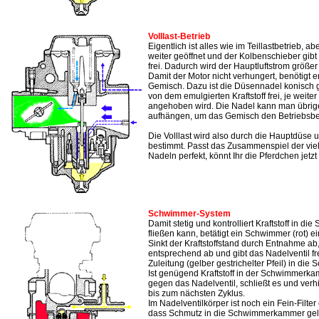
Volllast-Betrieb
Eigentlich ist alles wie im Teillastbetrieb, a
weiter geöffnet und der Kolbenschieber gibt
frei. Dadurch wird der Hauptluftstrom größer
Damit der Motor nicht verhungert, benötigt e
Gemisch. Dazu ist die Düsennadel konisch g
von dem emulgierten Kraftstoff frei, je weit
angehoben wird. Die Nadel kann man übrige
aufhängen, um das Gemisch den Betriebsb
Die Volllast wird also durch die Hauptdüse u
bestimmt. Passt das Zusammenspiel der vie
Nadeln perfekt, könnt Ihr die Pferdchen jetzt r
Schwimmer-System
Damit stetig und kontrolliert Kraftstoff in
fließen kann, betätigt ein Schwimmer (rot) ei
Sinkt der Kraftstoffstand durch Entnahme ab
entsprechend ab und gibt das Nadelventil fr
Zuleitung (gelber gestrichelter Pfeil) in di
Ist genügend Kraftstoff in der Schwimmerk
gegen das Nadelventil, schließt es und verhi
bis zum nächsten Zyklus.
Im Nadelventilkörper ist noch ein Fein-Filter
dass Schmutz in die Schwimmerkammer gel