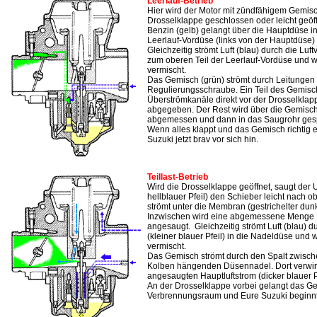
Leerlauf-Betrieb
Hier wird der Motor mit zündfähigem Gemisc
Drosselklappe geschlossen oder leicht geöffn
Benzin (gelb) gelangt über die Hauptdüse
Leerlauf-Vordüse (links von der Hauptdüse
Gleichzeitig strömt Luft (blau) durch die Luft
zum oberen Teil der Leerlauf-Vordüse und w
vermischt.
Das Gemisch (grün) strömt durch Leitungen
Regulierungsschraube. Ein Teil des Gemisc
Überströmkanäle direkt vor der Drosselklap
abgegeben. Der Rest wird über die Gemisc
abgemessen und dann in das Saugrohr gesp
Wenn alles klappt und das Gemisch richtig ein
Suzuki jetzt brav vor sich hin.
Teillast-Betrieb
Wird die Drosselklappe geöffnet, saugt der U
hellblauer Pfeil) den Schieber leicht nach
strömt unter die Membran (gestrichelter dunk
Inzwischen wird eine abgemessene Menge 
angesaugt. Gleichzeitig strömt Luft (blau) 
(kleiner blauer Pfeil) in die Nadeldüse und 
vermischt.
Das Gemisch strömt durch den Spalt zwisc
Kolben hängenden Düsennadel. Dort verwir
angesaugten Hauptluftstrom (dicker blauer Pf
An der Drosselklappe vorbei gelangt das G
Verbrennungsraum und Eure Suzuki beginnt 