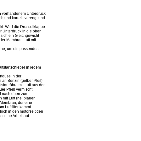
ach vorhandenem Unterdruck
ch und korrekt verengt und
kt. Wird die Drosselklappe
r Unterdruck in die oben
sich ein Gleichgewicht
 der Membran Luft mit
öhe, um ein passendes
tstartschieber in jedem
rtdüse in der
n Benzin (gelber Pfeil)
startröhre mit Luft aus der
r Pfeil) vermischt.
rd nach oben zum
 mit Luft (hellblauer
r Membran, der eine
m Luftfilter kommt.
tloch in den motorseitigen
 seine Arbeit auf.