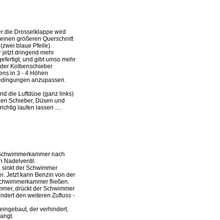
ber die Drosselklappe wird
 einen größeren Querschnitt
 (zwei blaue Pfeile).
r jetzt dringend mehr
efertigt, und gibt umso mehr
er der Kolbenschieber
ns in 3 - 4 Höhen
edingungen anzupassen.
nd die Luftdüse (ganz links)
len Schieber, Düsen und
ichtig laufen lassen ....
 die Schwimmerkammer nach
n Nadelventil.
, sinkt der Schwimmer
ei. Jetzt kann Benzin von der
e Schwimmerkammer fließen.
ammer, drückt der Schwimmer
ndert den weiteren Zufluss -
 eingebaut, der verhindert,
angt.