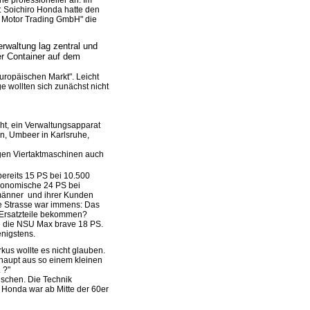
 professioneller an. Im
: Soichiro Honda hatte den
 Motor Trading GmbH" die
rwaltung lag zentral und
er Container auf dem
ropäischen Markt". Leicht
 wollten sich zunächst nicht
ht, ein Verwaltungsapparat
en, Umbeer in Karlsruhe,
gen Viertaktmaschinen auch
bereits 15 PS bei 10.500
tronomische 24 PS bei
männer und ihrer Kunden
e Strasse war immens: Das
 Ersatzteile bekommen?
ie die NSU Max brave 18 PS.
enigstens.
s wollte es nicht glauben.
erhaupt aus so einem kleinen
. ?"
äuschen. Die Technik
 Honda war ab Mitte der 60er