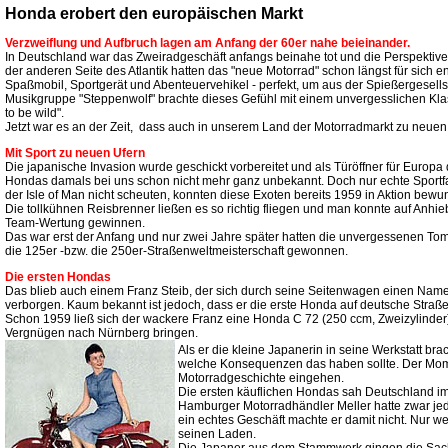
Honda erobert den europäischen Markt
Verzweiflung und Aufbruch lagen am Anfang der 60er nahe beieinander.
In Deutschland war das Zweiradgeschäft anfangs beinahe tot und die Perspektiven 
der anderen Seite des Atlantik hatten das "neue Motorrad" schon längst für sich e
Spaßmobil, Sportgerät und Abenteuervehikel - perfekt, um aus der Spießergesell
Musikgruppe "Steppenwolf" brachte dieses Gefühl mit einem unvergesslichen Klas
to be wild".
Jetzt war es an der Zeit, dass auch in unserem Land der Motorradmarkt zu neuen
Mit Sport zu neuen Ufern
Die japanische Invasion wurde geschickt vorbereitet und als Türöffner für Europa
Hondas damals bei uns schon nicht mehr ganz unbekannt. Doch nur echte Sportfan
der Isle of Man nicht scheuten, konnten diese Exoten bereits 1959 in Aktion bewu
Die tollkühnen Reisbrenner ließen es so richtig fliegen und man konnte auf Anhie
Team-Wertung gewinnen.
Das war erst der Anfang und nur zwei Jahre später hatten die unvergessenen Tom
die 125er -bzw. die 250er-Straßenweltmeisterschaft gewonnen.
Die ersten Hondas
Das blieb auch einem Franz Steib, der sich durch seine Seitenwagen einen Name
verborgen. Kaum bekannt ist jedoch, dass er die erste Honda auf deutsche Straß
Schon 1959 ließ sich der wackere Franz eine Honda C 72 (250 ccm, Zweizylinder
Vergnügen nach Nürnberg bringen.
Als er die kleine Japanerin in seine Werkstatt bra
welche Konsequenzen das haben sollte. Der Mome
Motorradgeschichte eingehen.
Die ersten käuflichen Hondas sah Deutschland im
Hamburger Motorradhändler Meller hatte zwar jed
ein echtes Geschäft machte er damit nicht. Nur 
seinen Laden.