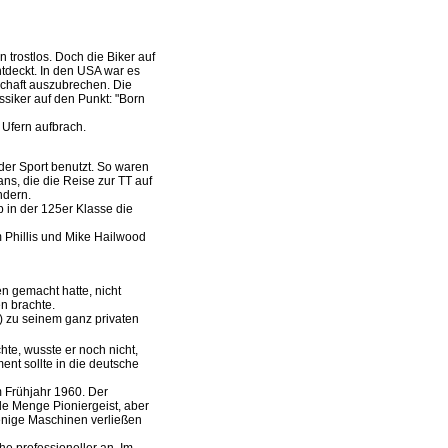
trostlos. Doch die Biker auf
ntdeckt. In den USA war es
schaft auszubrechen. Die
siker auf den Punkt: "Born
 Ufern aufbrach.
 der Sport benutzt. So waren
s, die die Reise zur TT auf
ndern.
b in der 125er Klasse die
 Phillis und Mike Hailwood
n gemacht hatte, nicht
en brachte.
) zu seinem ganz privaten
chte, wusste er noch nicht,
nt sollte in die deutsche
 Frühjahr 1960. Der
e Menge Pioniergeist, aber
wenige Maschinen verließen