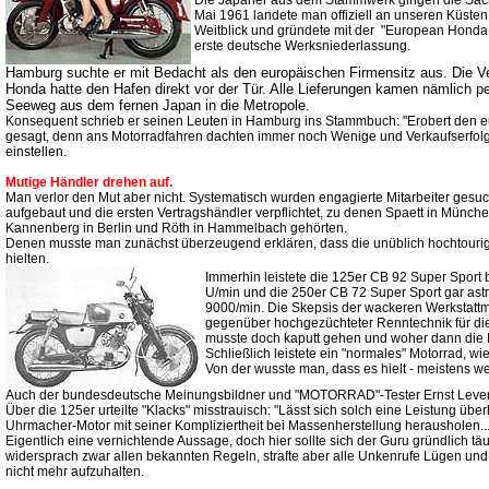
Die Japaner aus dem Stammwerk gingen die Sache
Mai 1961 landete man offiziell an unseren Küsten
Weitblick und gründete mit der "European Honda
erste deutsche Werksniederlassung.
Hamburg suchte er mit Bedacht als den europäischen Firmensitz aus. Die Ve
Honda hatte den Hafen direkt vor der Tür. Alle Lieferungen kamen nämlich p
Seeweg aus dem fernen Japan in die Metropole.
Konsequent schrieb er seinen Leuten in Hamburg ins Stammbuch: "Erobert den eu
gesagt, denn ans Motorradfahren dachten immer noch Wenige und Verkaufserfolge
einstellen.
Mutige Händler drehen auf.
Man verlor den Mut aber nicht. Systematisch wurden engagierte Mitarbeiter gesuc
aufgebaut und die ersten Vertragshändler verpflichtet, zu denen Spaett in Münch
Kannenberg in Berlin und Röth in Hammelbach gehörten.
Denen musste man zunächst überzeugend erklären, dass die unüblich hochtouri
hielten.
Immerhin leistete die 125er CB 92 Super Sport 
U/min und die 250er CB 72 Super Sport gar as
9000/min. Die Skepsis der wackeren Werkstatt
gegenüber hochgezüchteter Renntechnik für di
musste doch kaputt gehen und woher dann die
Schließlich leistete ein "normales" Motorrad, w
Von der wusste man, dass es hielt - meistens w
Auch der bundesdeutsche Meinungsbildner und "MOTORRAD"-Tester Ernst Leverku
Über die 125er urteilte "Klacks" misstrauisch: "Lässt sich solch eine Leistung üb
Uhrmacher-Motor mit seiner Kompliziertheit bei Massenherstellung herausholen..
Eigentlich eine vernichtende Aussage, doch hier sollte sich der Guru gründlich t
widersprach zwar allen bekannten Regeln, strafte aber alle Unkenrufe Lügen und
nicht mehr aufzuhalten.