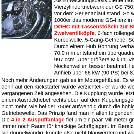
Als Entwicklungsbasis diente natü
Vierzylindertriebwerk der GS 750
vor dem Serienanlauf stand. So 
1000er das moderne GS-Herz in 
DOHC mit Tassenstößeln zur S
Zweiventilköpfe
, 6-fach rollenge
Kurbelwelle, 5-Gang-Getriebe, S
Durch einem Hub-Bohrung-Verhält
70,0 mm entstand ein überquadra
997 ccm. Über größere Mikuni-V
Nockenwellen besser beatmet, lie
Anhieb über 66 kW (90 PS) bei 8
Noch mehr Änderungen gab es im Motorgehäuse. Es wa
denn auf den Kickstarter wurde verzichtet - er wurde woh
vergangenen Zeit angesehen. Die Kupplung wurde jetz
einem Ausrückhebel rechts oben auf dem Kupplungsgeh
nicht mehr, wie bei der 750er aufwendig durch die hohl
Getriebewelle. Das Prinzip fand man in allen folgenden
Die
4-in-2-Auspuffanlage
fiel um ein paar Millimeter g
immer noch Raum für knackige Schräglagen. Im Berei
sie doppelwandig, konnte also nicht blauwerden und war