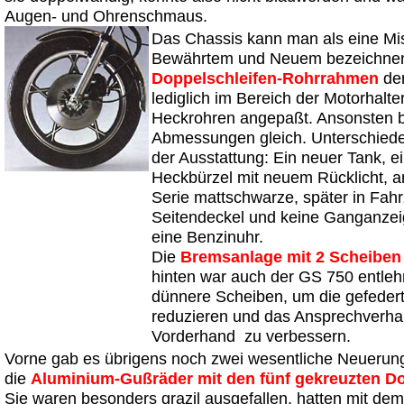
Augen- und Ohrenschmaus.
Das Chassis kann man als eine M
Bewährtem und Neuem bezeichnen
Doppelschleifen-Rohrrahmen
de
lediglich im Bereich der Motorhalt
Heckrohren angepaßt. Ansonsten b
Abmessungen gleich. Unterschiede
der Ausstattung: Ein neuer Tank, e
Heckbürzel mit neuem Rücklicht, an
Serie mattschwarze, später in Fahr
Seitendeckel und keine Ganganzeig
eine Benzinuhr.
Die
Bremsanlage mit 2 Scheiben
hinten war auch der GS 750 entlehn
dünnere Scheiben, um die gefeder
reduzieren und das Ansprechverhal
Vorderhand zu verbessern.
Vorne gab es übrigens noch zwei wesentliche Neuerung
die
Aluminium-Gußräder mit den fünf gekreuzten D
Sie waren besonders grazil ausgefallen, hatten mit de