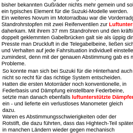
bisher bekannten Gußräder nichts mehr gemein und sol
ein typisches Element für die Suzuki-Modelle werden.
Ein weiteres Novum im Motorradbau war die Vorderradg
Standrohrstopfen mit zwei Reifenventilen zur
Luftunte
daherkam. Mit ihrem 37 mm Standrohren und den kräfti
doppelt geklemmten Gabelbrücken galt sie als üppig di
Presste man Druckluft in die Telegabelbeine, ließen si
und Verhalten auf jede Fahrsituation individuell einstell
zumindest, denn mit der genauen Abstimmung gab es
Probleme.
So konnte man sich bei Suzuki für die Hinterhand auch
nicht so recht für das richtige System entscheiden.
Hatten die ersten Motorräder noch konventionelle, in
Federbasis und Dämpfung einstellbare Federbeine,
setzte man danach ebenfalls
luftunterstützte Dämpfe
ein - und lieferte ein verlustloses Manometer gleich
dazu.
Waren es Abstimmungsschwierigkeiten oder der
Rotstift, die dazu führten, dass das Hightech-Teil späte
in manchen Ländern wieder gegen mechanisch