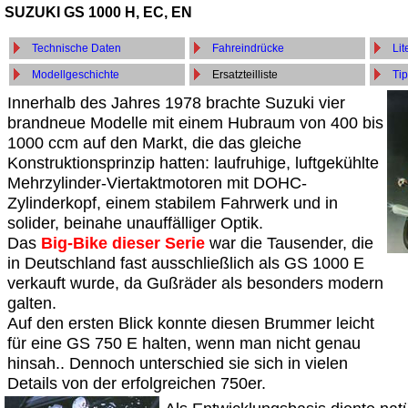
SUZUKI GS 1000 H, EC, EN
Technische Daten
Fahreindrücke
Lit
Modellgeschichte
Ersatzteilliste
Tip
Innerhalb des Jahres 1978 brachte Suzuki vier
brandneue Modelle mit einem Hubraum von 400 bis
1000 ccm auf den Markt, die das gleiche
Konstruktionsprinzip hatten: laufruhige, luftgekühlte
Mehrzylinder-Viertaktmotoren mit DOHC-
Zylinderkopf, einem stabilem Fahrwerk und in
solider, beinahe unauffälliger Optik.
Das
Big-Bike dieser Serie
war die Tausender, die
in Deutschland fast ausschließlich als GS 1000 E
verkauft wurde, da Gußräder als besonders modern
galten.
Auf den ersten Blick konnte diesen Brummer leicht
für eine GS 750 E halten, wenn man nicht genau
hinsah.. Dennoch unterschied sie sich in vielen
Details von der erfolgreichen 750er.