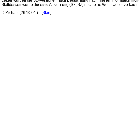
Leider wurden die SD-Versionen nach Deutschland nach meiner Information nicht of
Stattdessen wurde die erste Ausführung (SX, SZ) noch eine Weile weiter verkauft.
© Michael (
26.10.04
) [
Start
]