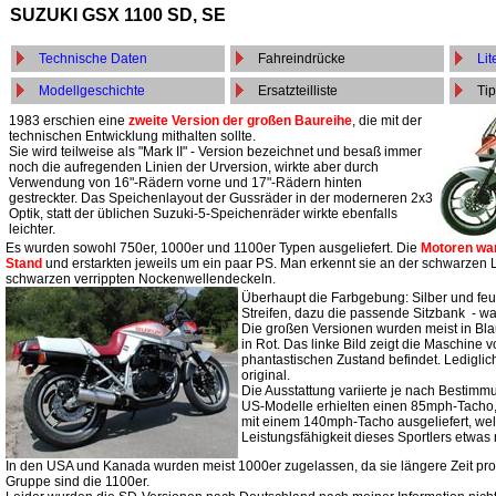
SUZUKI GSX 1100 SD, SE
Technische Daten
Fahreindrücke
Lit
Modellgeschichte
Ersatzteilliste
Tip
1983 erschien eine
zweite Version der großen Baureihe
, die mit der
technischen Entwicklung mithalten sollte.
Sie wird teilweise als "Mark II" - Version bezeichnet und besaß immer
noch die aufregenden Linien der Urversion, wirkte aber durch
Verwendung von 16"-Rädern vorne und 17"-Rädern hinten
gestreckter. Das Speichenlayout der Gussräder in der moderneren 2x3
Optik, statt der üblichen Suzuki-5-Speichenräder wirkte ebenfalls
leichter.
Es wurden sowohl 750er, 1000er und 1100er Typen ausgeliefert. Die
Motoren wa
Stand
und erstarkten jeweils um ein paar PS. Man erkennt sie an der schwarzen
schwarzen verrippten Nockenwellendeckeln.
Überhaupt die Farbgebung: Silber und feu
Streifen, dazu die passende Sitzbank - wa
Die großen Versionen wurden meist in Bla
in Rot. Das linke Bild zeigt die Maschine v
phantastischen Zustand befindet. Lediglich
original.
Die Ausstattung variierte je nach Bestim
US-Modelle erhielten einen 85mph-Tacho,
mit einem 140mph-Tacho ausgeliefert, wel
Leistungsfähigkeit dieses Sportlers etwas
In den USA und Kanada wurden meist 1000er zugelassen, da sie längere Zeit pro
Gruppe sind die 1100er.