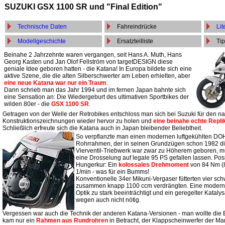
SUZUKI GSX 1100 SR und "Final Edition"
Technische Daten
Fahreindrücke
Lit
Modellgeschichte
Ersatzteilliste
Tip
Beinahe 2 Jahrzehnte waren vergangen, seit Hans A. Muth, Hans
Georg Kasten und Jan Olof Fellström von targetDESIGN diese
geniale Idee geboren hatten - die Katana! In Europa bildete sich eine
aktive Szene, die die alten Silberschwerter am Leben erhielten, aber
eine neue Katana war nur ein Traum
.
Dann schrieb man das Jahr 1994 und im fernen Japan bahnte sich
eine Sensation an: Die Wiedergeburt des ultimativen Sportbikes der
wilden 80er - die
GSX 1100 SR
.
Getragen von der Welle der Retrobikes entschloss man sich bei Suzuki für den nat
Konstruktionszeichnungen wieder hervor zu holen und
eine beinahe echte Repli
Schließlich erfreute sich die Katana auch in Japan bleibender Beliebtheit.
So verpflanzte man einen modernen luftgekühlten DO
Rohrrahmen, der in seinen Grundzügen schon 1982 die
Vierventil-Triebwerk war zwar zu Höherem geboren, mu
eine Drosselung auf legale 95 PS gefallen lassen. Posi
Hungerkur: Ein
kolossales Drehmoment
von 84 Nm (8
1/min - was für ein Bumms!
Konventionelle 34er Mikuni-Vergaser fütterten vier sch
zusammen knapp 1100 ccm verdrängten. Eine moderne 
Optik zu stark beeinträchtigt und ein geregelter Katal
wegen auch nicht nötig.
Vergessen war auch die Technik der anderen Katana-Versionen - man wollte die
kam nur ein
Rahmen aus Rundrohren
in Betracht, der Klappscheinwerfer der Mar