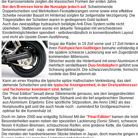
die Karrosserieteile zeigten die klassischen Formen der ersten Jahre.
Bei den Bremsen hörte die Nostalgie jedoch auf
. Schwimmende
Doppelscheiben und Mehrkolben-Festsättelzangen vorne sowie eine effektive
Scheibe neuester Bauart im Hinterrad sorgten für zeitgemäße Verzögerung. Die
Trägerplatten der Scheiben waren in gediegenem Gold lackiert.
Auch das zwiespältige hydraulisch betätigte Anti-Dive-System sollte nicht
überleben. Stattdessen wurde ein aktuelle Telegabel mit verschiedenen
Einstellmöglichkeiten spendiert - selbstverständlich in konventionellem Layout
und nicht als Upside-Down-Ausführung.
Sogar die Räder, in 19 Zoll vorne und 17 Zoll hinten 
ihren
Fünfspeichen-Gußfelgen
beinahe vollständig 
die spätere schwarze Lackierung war ein Zugeständ
kommenden Milleniums.
Stilsicher wurde die Hinterhand mit einer Aluminiu
mehrfach verstellbaren
Duo-Stoßdäpfern
geführt sow
Schwung gebracht. Die schwarzverchromte, formschö
rundete das Bild gekonnt ab.
Kann an einer Replika die typische spitze Halbschalen-Verkleidung, das steil
stehende Scheibchen und die
typische Anzeigeeinheit, in der Drehzahlmesser
und Tachometer kombiniert sind
, fehlen?
Die "Final Edition" besaß diese Stilelemente genauso, wie den langgestreckten
Tank, die kontourierte zweifarbige Sitzbank und die tief angebrachten Stummel
aus Aluminium. Ergebnis: Eine sportliche Sitzposition, die Anno 1982 als das
Nonplusultra galt und die auch heute noch - zumindest für Großgewachsene -
optimal für die Kurvenhatz ist.
Doch im Jahre 2000 war entgültig Schluss! Mit der
"Final Edition"
kamen die letzt
Besonderheiten waren neben der speziellen Lackierung (Sonic Silver), schwarze 
Nissin 4-Kolben-Bremsen, schlauchlose Reifen, eine goldene Kette, die Gabelbrüc
Seriennummer und - naja - eine Warnblinkanlage.
Die meisten der handverlesenen Stücke blieben in Japan, doch manche gingen in