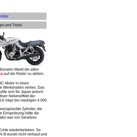
eratur
ps und Tricks
ionalen Markt die alten
ka
auf die Räder zu stellen.
HC-Motor in einen
 Werkshallen verlies. Das
ßte sich für Japan jedoch
tiver Nebeneffekt der
,6 mkp) bei niedrigen 4.000
warzgelackte Zylinder, die
Einspritzung hätte die
ysator war von Gesetzes
 Echte wiederbeleben. So
k III wurde nicht verbaut und