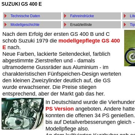
SUZUKI GS 400 E
Technische Daten
Fahreindrücke
Lit
Modellgeschichte
Ersatzteilliste
Tip
Nach dem Erfolg der ersten GS 400 B und C
schob Suzuki 1979 die
modellgepflegte GS 400
E
nach.
Neue Farben, lackierte Seitendeckel, farblich
abgestimmte Zierstreifen und - damals
ultramoderne Gussräder aus Aluminium - im
charakteristischen Fünfspeichen-Design werteten
den kleinen Zweizylinder deutlich auf, die GS
wurde erwachsener. Die Preise stiegen
entsprechend, aber der Markt gab das her.
In Deutschland wurde die Vierhundert
PS Version
angeboten. Andere hatte
konnten die offenen 34 PS genießen.
bis auf Detailverbesserungen gleich 
Modellpflege also.