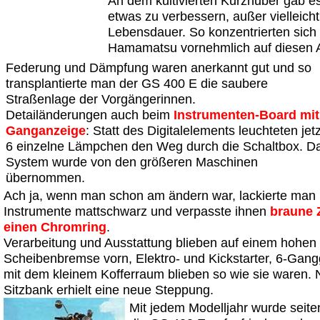
An dem kultivierten Kurzhuber gab e
etwas zu verbessern, außer vielleicht
Lebensdauer. So konzentrierten sich
Hamamatsu vornehmlich auf diesen 
Federung und Dämpfung waren anerkannt gut und so
transplantierte man der GS 400 E die saubere
Straßenlage der Vorgängerinnen.
Detailänderungen auch beim
Instrumenten-Board mit
Ganganzeige
: Statt des Digitalelements leuchteten jetz
6 einzelne Lämpchen den Weg durch die Schaltbox. D
System wurde von den größeren Maschinen
übernommen.
Ach ja, wenn man schon am ändern war, lackierte man
Instrumente mattschwarz und verpasste ihnen
braune Z
einen Chromring
.
Verarbeitung und Ausstattung blieben auf einem hohen
Scheibenbremse vorn, Elektro- und Kickstarter, 6-Gang
mit dem kleinem Kofferraum blieben so wie sie waren.
Sitzbank erhielt eine neue Steppung.
Mit jedem Modelljahr wurde seite