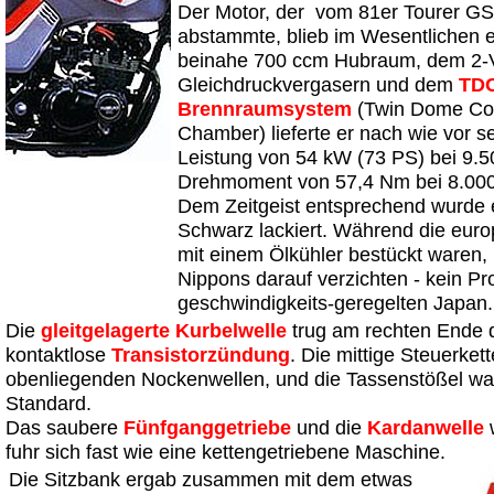
Der Motor, der vom 81er Tourer G
abstammte, blieb im Wesentlichen e
beinahe 700 ccm Hubraum, dem 2-Ve
Gleichdruckvergasern und dem
TD
Brennraumsystem
(Twin Dome Co
Chamber) lieferte er nach wie vor se
Leistung von 54 kW (73 PS) bei 9.5
Drehmoment von 57,4 Nm bei 8.000
Dem Zeitgeist entsprechend wurde e
Schwarz lackiert. Während die eur
mit einem Ölkühler bestückt waren
Nippons darauf verzichten - kein P
geschwindigkeits-geregelten Japan.
Die
gleitgelagerte Kurbelwelle
trug am rechten Ende d
kontaktlose
Transistorzündung
. Die mittige Steuerkett
obenliegenden Nockenwellen, und die Tassenstößel wa
Standard.
Das saubere
Fünfganggetriebe
und die
Kardanwelle
fuhr sich fast wie eine kettengetriebene Maschine.
Die Sitzbank ergab zusammen mit dem etwas