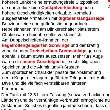
höheren Lenker eine ermüdungsfreie Sitzposition,
die durch die kleine
Cockpitverkleidung
auch
höhere Geschwindigkeiten erlaubte. Komplett
ausgestattete Armaturen mit
digitaler Ganganzeige
,
Benzinanzeige und griffgünstig angeordnete
Hebeleinheiten mit am Blinkerschalter platziertem
Choke waren beinahe selbstverständlich.
Am Doppelschleifen-Rahmen, der
kegelrollengelagerten Schwinge
und der kräftig
zupackenden
Dreischeiben-Bremsanlage
gab es
ebenfalls kaum etwas auszusetzen. Mehr fürs Auge
waren die
neuen Gussfelgen
mit sechs filigranen
Speichen und die Aluminium-Fußrasten.
Zum sportlichen Charakter passte die Abstimmung
der in Kegelrollenlagem geführten Telegabel mit Anti-
Dive und die vielfach verstellbaren hinteren
Federbeine.
Der Tank mit 22,5 Litern Fassung (schwarze Lackierung
Ländern) und der vernünftige Verbrauch ermöglichte au
Ausfahrten. So ist es eigentlich jammerschade, dass d