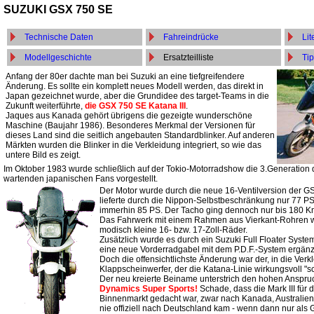
SUZUKI GSX 750 SE
Technische Daten
Fahreindrücke
Lit
Modellgeschichte
Ersatzteilliste
Tip
Anfang der 80er dachte man bei Suzuki an eine tiefgreifendere
Änderung. Es sollte ein komplett neues Modell werden, das direkt in
Japan gezeichnet wurde, aber die Grundidee des target-Teams in die
Zukunft weiterführte,
d
ie GSX 750 SE Katana III
.
Jaques aus Kanada gehört übrigens die gezeigte wunderschöne
Maschine (Baujahr 1986). Besonderes Merkmal der Versionen für
dieses Land sind die seitlich angebauten Standardblinker. Auf anderen
Märkten wurden die Blinker in die Verkleidung integriert, so wie das
untere Bild es zeigt.
Im Oktober 1983 wurde schließlich auf der Tokio-Motorradshow die 3.Generation
wartenden japanischen Fans vorgestellt.
Der Motor wurde durch die neue 16-Ventilversion der G
lieferte durch die Nippon-Selbstbeschränkung nur 77 PS
immerhin 85 PS. Der Tacho ging dennoch nur bis 180 K
Das Fahrwerk mit einem Rahmen aus Vierkant-Rohren w
modisch kleine 16- bzw. 17-Zoll-Räder.
Zusätzlich wurde es durch ein Suzuki Full Floater Syst
eine neue Vorderradgabel mit dem P.D.F.-System ergänz
Doch die offensichtlichste Änderung war der, in die Verkl
Klappscheinwerfer, der die Katana-Linie wirkungsvoll "sc
Der neu kreierte Beiname unterstrich den hohen Anspr
Dynamics Super Sports!
Schade, dass die Mark III für
Binnenmarkt gedacht war, zwar nach Kanada, Australie
nie offiziell nach Deutschland kam - wenn dann nur als 