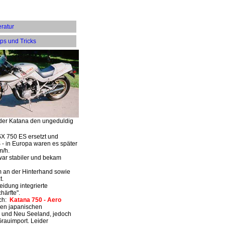
eratur
ps und Tricks
 der Katana den ungeduldig
SX 750 ES ersetzt und
 - in Europa waren es später
m/h.
ar stabiler und bekam
em an der Hinterhand sowie
t.
eidung integrierte
härfte".
uch:
Katana 750 - Aero
 den japanischen
n und Neu Seeland, jedoch
Grauimport. Leider