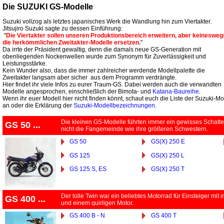
Die SUZUKI GS-Modelle
Suzuki vollzog als letztes japanisches Werk die Wandlung hin zum Viertakter.
Jitsujiro Suzuki sagte zu dessen Einführung:
"
Die Viertakter sollen unseren Produktionsbereich erweitern, aber keinesweg
die herkömmlichen Zweitakter-Modelle ersetzen.
"
Da irrte der Präsident gewaltig, denn die damals neue GS-Generation mit
obenliegenden Nockenwellen wurde zum Synonym für Zuverlässigkeit und
Leistungsstärke.
Kein Wunder also, dass die immer zahlreicher werdende Modellpalette die
Zweitakter langsam aber sicher aus dem Programm verdrängte.
Hier findet ihr viele Infos zu eurer Traum-GS. Dabei werden auch die verwandten
Modelle angesprochen, einschließlich der Bimota- und
Katana-Baureihe
.
Wenn ihr euer Modell hier nicht finden könnt, schaut euch die Liste der Suzuki-M
an oder die Erklärung der
Suzuki-Modellbezeichnungen
.
Die kleinen GS-Modelle führten immer ein gewisses Schatt
GS 50 ...
nicht die Fangemeinde wie ihre größeren Schwestern.
GS 50
GS(X) 250 E
GS 125
GS(X) 250 L
GS 125 S, ES
GS(X) 250 T
Der tolle Twin war ein beliebtes Motorrad für Einsteiger mit 
GS 400 ...
und einem quirligen Motor.
GS 400 B - N
GS 400 T