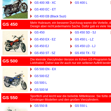
GS 400 XB - XC
GS 400 L
GS 400 EC - ET
GS 400 EB (Black Suzi)
Mehr Hubraum, ein besserer Durchzug waren die Vorteile, d
GS 450
Design aber nicht jedermanns Sache. Dafür gab es viele Ve
GS 450
GS 450 SD - SJ
GS 450 EX - EZ
GS 450 L - LZ
GS 450 EJ
GS 450 LD - LJ
GS 450 ST - SZ
GS 450 TX - TZ
Die kleinste Vierzylinder-Version im frühen GS-Programm f
GS 500
Liebhaber. Daher war ihr auch nur ein seltener Auftritt besti
GS 500 EN - EX
GS 500 EZ
GS 500 L
GS 500 M
Sportlich und leicht war die beliebte Mittelklasse. Sie füllt
GS 550
Einsteiger-Modellen und den großen Vierzylindern.
GS 550 B
GS 550 L