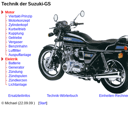
Technik der Suzuki-GS
Motor
Viertakt-Prinzip
Motorkonzept
Zylinderkopf
Kurbeltrieb
Kupplung
Getriebe
Vergaser
Benzinhahn
Luftfilter
Auspuffanlage
Elektrik
Batterie
Generator
Zündung
Zündspulen
Zündkerzen
Lichtanlage
Ersatzteilinfos
Technik-Wörterbuch
Einheiten-Rechne
© Michael (
22.09.09
) [
Start
]