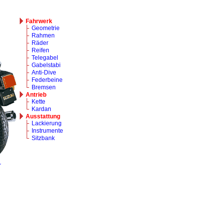
Fahrwerk
Geometrie
Rahmen
Räder
Reifen
Telegabel
Gabelstabi
Anti-Dive
Federbeine
Bremsen
Antrieb
Kette
Kardan
Ausstattung
Lackierung
Instrumente
Sitzbank
r