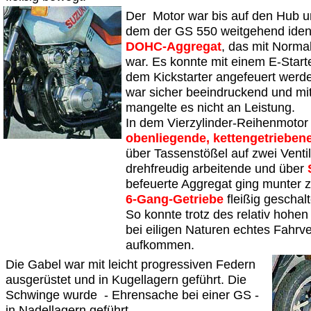
Der Motor war bis auf den Hub u
dem der GS 550 weitgehend ident
DOHC-Aggregat
, das mit Norma
war. Es konnte mit einem E-Starte
dem Kickstarter angefeuert werd
war sicher beeindruckend und mi
mangelte es nicht an Leistung.
In dem Vierzylinder-Reihenmotor 
obenliegende, kettengetrieben
über Tassenstößel auf zwei Venti
drehfreudig arbeitende und über
befeuerte Aggregat ging munter 
6-Gang-Getriebe
fleißig geschal
So konnte trotz des relativ hohe
bei eiligen Naturen echtes Fahr
aufkommen.
Die Gabel war mit leicht progressiven Federn
ausgerüstet und in Kugellagern geführt. Die
Schwinge wurde - Ehrensache bei einer GS -
in Nadellagern geführt.