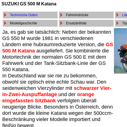
SUZUKI GS 500 M Katana
Technische Daten
Fahreindrücke
Lit
Modellgeschichte
Ersatzteilliste
Tip
Ja, es gab sie tatsächlich: Neben der bekannten
GS 550 M wurde 1981 in verschiedenen
Ländern eine hubraumreduzierte Version, die
GS
500 M Katana
ausgeliefert. Sie kombinierte die
Motortechnik der normalen GS 500 E mit dem
Fahrwerk und der Tank-Sitzbank-Linie der GS
550 Katana.
In Deutschland war sie nie zu bekommen,
obwohl sie optisch eine echte Schau war. Den
seidenweichen Vierzylinder mit
schwarzer Vier-
in-Zwei-Auspuffanlage
und der
orange
eingefassten Sitzbank
verfolgten überall
neugierige Blicke. Besonders in Österreich, denn
dort wurde die kleine Katana wegen der 500ccm-
Beschränkung vieler Modelle importiert und
fleißig bewegt.